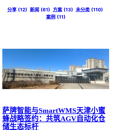
分享
(12)
新闻
(61)
方案
(13)
未分类
(110)
案例
(11)
萨牌智能与SmartWMS天津小蜜
蜂战略签约：共筑AGV自动化仓
储生态标杆